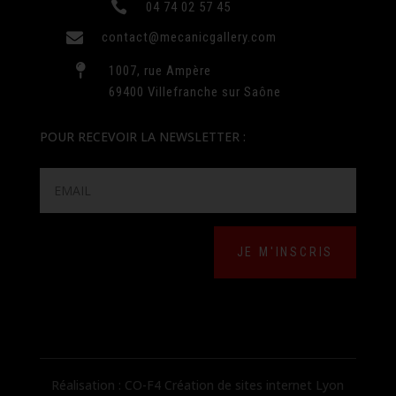

04 74 02 57 45

contact@mecanicgallery.com

1007, rue Ampère
69400 Villefranche sur Saône
POUR RECEVOIR LA NEWSLETTER :
JE M'INSCRIS
Réalisation : CO-F4 Création de sites internet Lyon