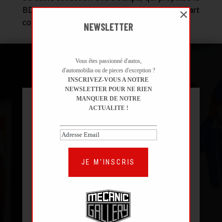
BD culte du sport automobile dans l’art
contemporain.
NEWSLETTER
GALERIE PHOTOS
Vous êtes passionné d'autos,
d'automobilia ou de pieces d'exception ?
INSCRIVEZ-VOUS A NOTRE
NEWSLETTER POUR NE RIEN
MANQUER DE NOTRE
ACTUALITE !
JE M'INSCRIS