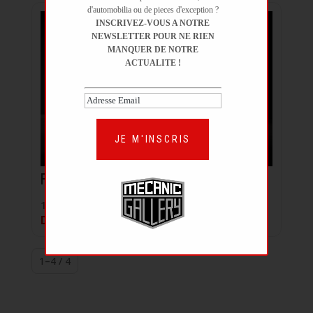
d'automobilia ou de pieces d'exception ?
INSCRIVEZ-VOUS A NOTRE
NEWSLETTER POUR NE RIEN
MANQUER DE NOTRE
ACTUALITE !
JE M'INSCRIS
Ford Mustang GT « Code K » FIA
1965 | 1 000 km
DÉJÀ VENDUE
1–4 / 4