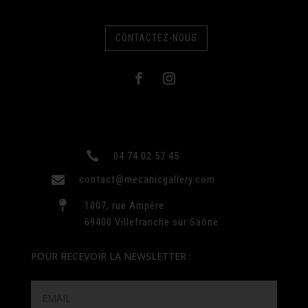
CONTACTEZ-NOUS

04 74 02 57 45

contact@mecanicgallery.com

1007, rue Ampère
69400 Villefranche sur Saône
POUR RECEVOIR LA NEWSLETTER :