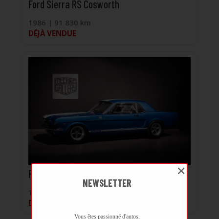
Ford Sierra RS Cosworth
1986 | 91 830 km
DÉJÀ VENDUE
Ford Mustang 289 FIA
NEWSLETTER
1965 | 1 000 km
DÉJÀ VENDUE
Vous êtes passionné d'autos,