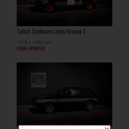
Talbot Sunbeam Lotus Groupe 2
1978 | 1 000 km
DÉJÀ VENDUE