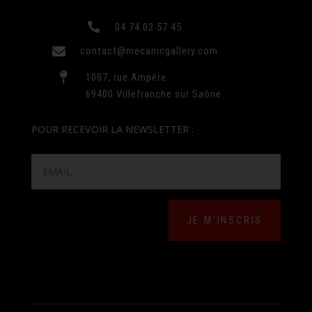

04 74 02 57 45

contact@mecanicgallery.com

1007, rue Ampère
69400 Villefranche sur Saône
POUR RECEVOIR LA NEWSLETTER :
JE M'INSCRIS