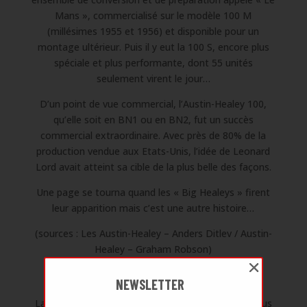
Mans », commercialisé sur le modèle 100 M
(millésimes 1955 et 1956) et disponible pour un
montage ultérieur. Puis il y eut la 100 S, encore plus
spéciale et plus performante, dont 55 unités
seulement virent le jour…
D’un point de vue commercial, l’Austin-Healey 100,
qu’elle soit en BN1 ou en BN2, fut un succès
commercial extraordinaire. Avec près de 80% de la
production vendue aux Etats-Unis, l’idée de Leonard
Lord avait atteint sa cible de la plus belle des façons.
Une page se tourna quand les « Big Healeys » firent
leur apparition mais c’est une autre histoire…
(sources : Les Austin-Healey – Anders Ditlev / Austin-
Healey – Graham Robson)
NEWSLETTER
La somptueuse
Austin-Healey 100/4 BN2
que nous