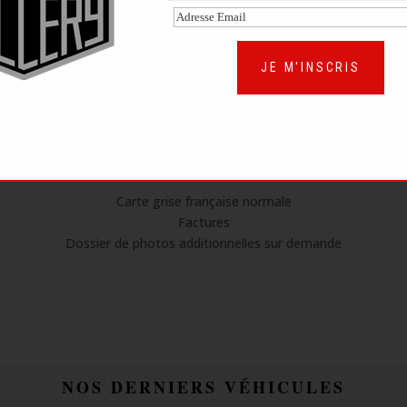
 vente est sortie des usines de Pur Sang Argentina (établissement ar
la recréation de modèles mythiques d’avant-guerre).
JE M'INSCRIS
e, l’auto est passée entre les mains des sorciers de Ventoux Moteurs
considérablement améliorée et fiabilisée…
La voilà prête à écrire les prochaines lignes de son histoire.
CONTENU DU DOSSIER HISTORIQUE
Carte grise française normale
Factures
Dossier de photos additionnelles sur demande
NOS DERNIERS VÉHICULES