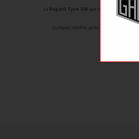
La
Bugatti Type 35B
que nous présentons à la
Quelques années après son arrivée en Franc