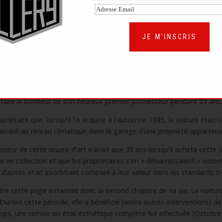
mérite une place de choix dans une collection. Née pour devenir une 
s et, à l’image les plus grands vins, devient de plus en plus exquise
JE M'INSCRIS
TROIS PROPRIÉTAIRES EN 57 ANNÉES D’EXISTENCE
ad Coupe)
que nous présentons à la vente a été livrée neuve à son p
ème
amp, Paris 16
). La voiture était immatriculée quelques jours plus 
faire le bonheur de son heureux premier possesseur pendant 23 ans.
taire que, lorsqu’il l’a acquise à l’automne 1985, la voiture était s
isant au niveau climatique dans le garage d’une propriété appartena
eur de cette œuvre d’art n’avait que 30 ans lorsqu’il acheta cette J
 en collection et que les propriétaires s’en « débarrassaient » volo
 d’autos était exorbitant comparé à leur valeur dans les standards d
lustre cette page entamait donc le second chapitre de sa vie. La voitu
. Durant cette période, elle a bénéficié (entre autres interventions) 
mps, une remise en état esthétique complète fut effectuée (Octobre 1