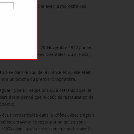
classique, elle tranche avec la morosité des
 avec le temps.
remier propriétaire le 20 Novembre 1962 par les
tard dans les Pyrénées Orientales, où elle allait
tockée dans le Sud de la France et qu’elle était
nt à un proche du premier propriétaire.
aguar Type-E ! Rappelons qu’à cette époque, la
ntiers étant donné que le coût de restauration de
’époque.
re était immatriculée dans le Rhône-Alpes (région
de sérieux travaux de restauration qui se sont
987) avant que la carrosserie ne soit repeinte