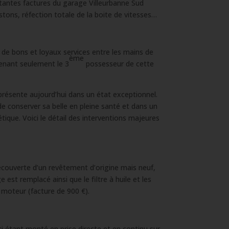
tantes factures du garage Villeurbanne Sud
stons, réfection totale de la boite de vitesses…
 de bons et loyaux services entre les mains de
ème
venant seulement le 3
possesseur de cette
présente aujourd’hui dans un état exceptionnel.
 de conserver sa belle en pleine santé et dans un
tique. Voici le détail des interventions majeures
recouverte d’un revêtement d’origine mais neuf,
st remplacé ainsi que le filtre à huile et les
 moteur (facture de 900 €).
i étant monté en prise directe et en continu sur