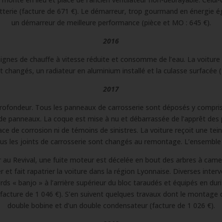
batterie (facture de 671 €). Le démarreur, trop gourmand en énergie 
un démarreur de meilleure performance (pièce et MO : 645 €).
2016
signes de chauffe à vitesse réduite et consomme de l’eau. La voiture 
 changés, un radiateur en aluminium installé et la culasse surfacée (
2017
rofondeur. Tous les panneaux de carrosserie sont déposés y compris l
s de panneaux. La coque est mise à nu et débarrassée de l’apprêt des 
race de corrosion ni de témoins de sinistres. La voiture reçoit une tei
us les joints de carrosserie sont changés au remontage. L’ensemble 
 au Revival, une fuite moteur est décelée en bout des arbres à came
ter et fait rapatrier la voiture dans la région Lyonnaise. Diverses int
s « banjo » à l’arrière supérieur du bloc taraudés et équipés en duri
(facture de 1 046 €). S’en suivent quelques travaux dont le montage
double bobine et d’un double condensateur (facture de 1 026 €).