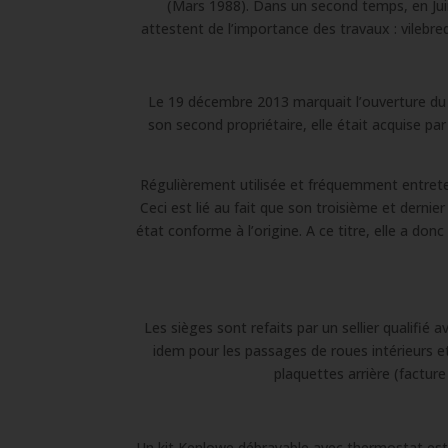
(Mars 1988). Dans un second temps, en Jui
attestent de l’importance des travaux : vilebre
Le 19 décembre 2013 marquait l’ouverture du t
son second propriétaire, elle était acquise pa
Régulièrement utilisée et fréquemment entreten
Ceci est lié au fait que son troisième et dernie
état conforme à l’origine. A ce titre, elle a do
Les sièges sont refaits par un sellier qualifi
idem pour les passages de roues intérieurs et
plaquettes arrière (factur
Un kit Kenlowe débrayable avec thermostat est m