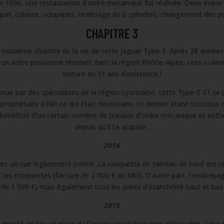
n 1990, une restauration d’ordre mécanique fut réalisée. Deux impor
quin, culasse, soupapes, réalésage du 6 cylindres, changement des pi
CHAPITRE 3
roisième chapitre de la vie de cette Jaguar Type-E. Après 28 années
r un autre passionné résidant dans la région Rhône-Alpes, celui-ci de
voiture en 51 ans d’existence !
ue par des spécialistes de la région Lyonnaise, cette Type-E S1 se 
r propriétaire a fait ce qui était nécessaire, ce dernier étant soucieux
nc bénéficié d’un certain nombre de travaux d’ordre mécanique et esthé
depuis qu’il l’a acquise :
2014
é avec un cuir légèrement patiné. La casquette de tableau de bord est 
 les moquettes (facture de 2 000 € de MO). D’autre part, l’embrayage e
e de 1 999 €) mais également tous les joints d’étanchéité haut et bas
2015
onté en lieu et place de l’ancien ventilateur non-débrayable. Celui-c