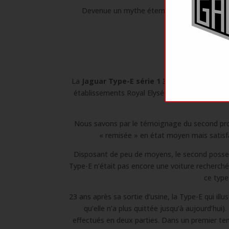
Devenue un mythe éternel, la Jaguar Type-E 
modèles actuel
La
Jaguar Type-E série 1 3.8 FHC (Fixed He
établissements Royal Elysées (Rue de Longch
Nous savons par le témoignage du second proprié
« remisée » en état moyen mais satisfa
Disposant de peu de moyens, le second possess
Type-E n’était pas encore une voiture recherchée
ce type
23 ans après sa sortie d’usine, la Type-E qui il
qu’elle n’a plus quittée jusqu’à aujourd’hui)
effectués en deux parties. Dans un premier te