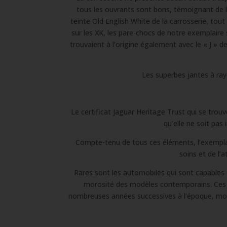
tous les ouvrants sont bons, témoignant de l
teinte Old English White de la carrosserie, tout
sur les XK, les pare-chocs de notre exemplaire s
trouvaient à l’origine également avec le « J » d
Les superbes jantes à ray
Le certificat Jaguar Heritage Trust qui se tro
qu’elle ne soit pas
Compte-tenu de tous ces éléments, l’exemplai
soins et de l’
Rares sont les automobiles qui sont capables d
morosité des modèles contemporains. Ces a
nombreuses années successives à l’époque, mont