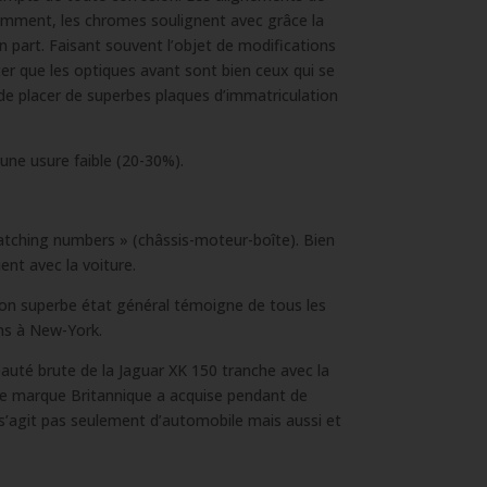
cemment, les chromes soulignent avec grâce la
en part. Faisant souvent l’objet de modifications
oter que les optiques avant sont bien ceux qui se
t de placer de superbes plaques d’immatriculation
une usure faible (20-30%).
matching numbers » (châssis-moteur-boîte). Bien
ent avec la voiture.
Son superbe état général témoigne de tous les
ans à New-York.
eauté brute de la Jaguar XK 150 tranche avec la
re marque Britannique a acquise pendant de
s’agit pas seulement d’automobile mais aussi et