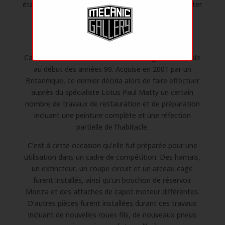
établissements Eastern Motor Company. Il est à noter
qu’elle se trouve depuis l’origine dans cette
configuration en conduite à droite.
Elle fut, quelque temps plus tard, importée en
Californie avant de revenir dans son Angleterre natale
au début des années 90. Acquise en 2001 par un
Britannique, ce dernier décida alors de faire effectuer
auprès du spécialiste Lotus Paul Matty un certain
nombre de travaux de restauration et de préparation
incluant une peinture complète et une réfection
partielle de l’habitacle.
C’est à cette occasion qu’elle fut préparée pour une
utilisation dans un cadre de compétition. Des harnais,
un extincteur, un coupe-circuit et un arceau cage
furent installés, ainsi qu’un bouchon de réservoir
Monza et des attaches de capot moteur différentes.
D’autres pièces furent installées durant ces travaux
incluant de nouvelles roues fils, de nouveaux pneus