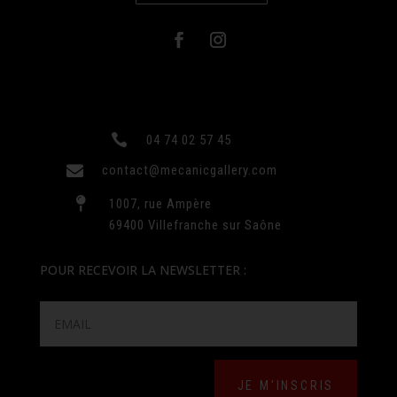

04 74 02 57 45

contact@mecanicgallery.com

1007, rue Ampère
69400 Villefranche sur Saône
POUR RECEVOIR LA NEWSLETTER :
JE M'INSCRIS