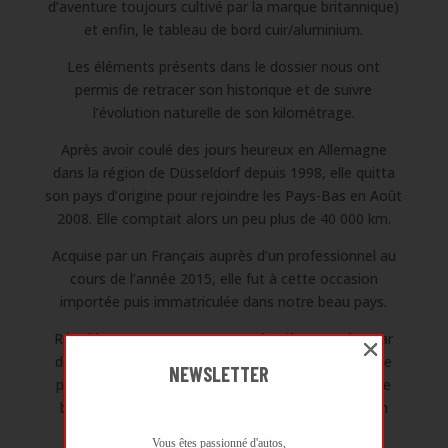
d’aventure toujours cultivé par la marque britannique)
et enfin, le tableau de bord cuir/aluminium.
Les éléments présents dans le dossier nous ont
permis de retracer son historique et de suivre
l’évolution naturelle de son kilométrage.
Après avoir coulé des jours heureux en Allemagne
dans la région de Düsseldorf depuis 1998, elle quitta
son pays d’origine pour rejoindre les Pays-Bas en Août
2008. Elle comptait alors un peu plus de 40 000 km.
Acquise par un Français auprès d’un professionnel au
cours de l’année 2015, elle fut à cette occasion
importée puis immatriculée dans notre beau pays.
Régulièrement entretenue ces dernières années par
des spécialistes du Nord-Est de la France comme le
NEWSLETTER
présentent les factures du dossier historique, cette
belle Plus 8 fut cédée à son dernier propriétaire en
date, le 30 Juin 2021.
Vous êtes passionné d'autos,