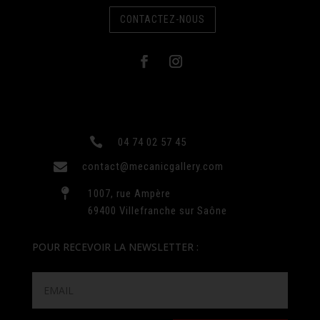
CONTACTEZ-NOUS

04 74 02 57 45

contact@mecanicgallery.com

1007, rue Ampère
69400 Villefranche sur Saône
POUR RECEVOIR LA NEWSLETTER :