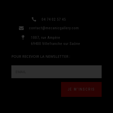

04 74 02 57 45

contact@mecanicgallery.com

1007, rue Ampère
69400 Villefranche sur Saône
POUR RECEVOIR LA NEWSLETTER :
JE M'INSCRIS