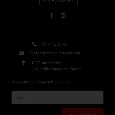
CONTACTEZ-NOUS

04 74 02 57 45

contact@mecanicgallery.com

1007, rue Ampère
69400 Villefranche sur Saône
POUR RECEVOIR LA NEWSLETTER :