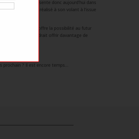
n. Cette 504 se présente donc aujourd’hui dans
e que nous avons réalisé à son volant à l’issue
au dossier. Ceci offre la possibilité au futur
. Cet élément viendrait offrir davantage de
s prochain ? Il est encore temps…