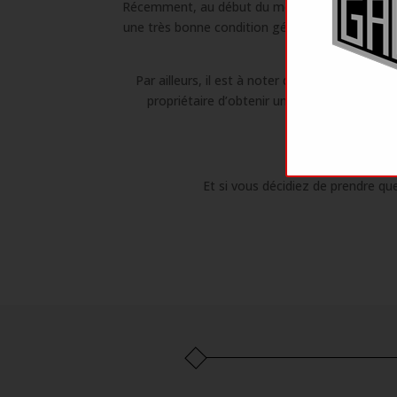
Récemment, au début du mois de Décembre 2019,
une très bonne condition générale et affiche u
Par ailleurs, il est à noter qu’une demande d
propriétaire d’obtenir un PTH en bonne et 
Et si vous décidiez de prendre q