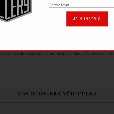
 tous les injecteurs ont été changés ainsi que la pompe à injectio
ne très belle santé mécanique comme nous l’a prouvé l’essai dynamiqu
de ces ultimes travaux.
JE M'INSCRIS
e passeport technique FFSA a été remplie tout récemment et est jointe 
dûe forme, les documents relatifs à la demande étant déjà constitués
possibilités quant à son éligibilité déjà très importante.
MAROC HISTORIQUE EN MARS PROCHAIN ?
uelques jours de congés pour vous rendre au Maroc Historique en Mar
NOS DERNIERS VÉHICULES